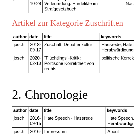
10-29
Verleumdung: Ehrdelikte im
Nac
Strafgesetzbuch
Artikel zur Kategorie Zuschriften
author
date
title
keywords
josch
2018-
Zuschrift: Debattenkultur
Hassrede, Hate 
09-17
Herabwürdigung,
josch
2020-
"Flüchtlings"-Kritik:
politische Korre
02-19
Politische Korrektheit von
rechts
2. Chronologie
author
date
title
keywords
josch
2016-
Hate Speech - Hassrede
Hate Speech,
09-15
Herabwürdig
josch
2016-
Impressum
About