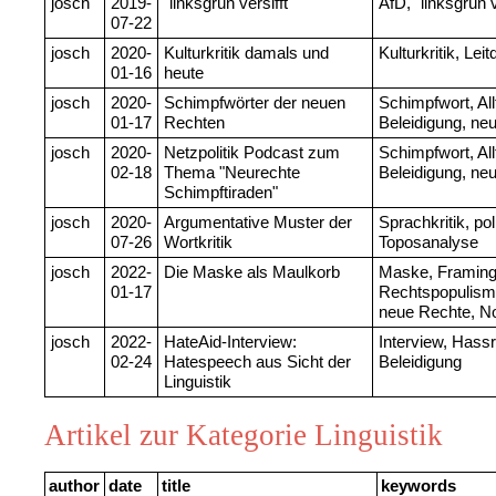
josch
2019-
"linksgrün versifft"
AfD, "linksgrün v
07-22
josch
2020-
Kulturkritik damals und
Kulturkritik, Le
01-16
heute
josch
2020-
Schimpfwörter der neuen
Schimpfwort, Al
01-17
Rechten
Beleidigung, ne
josch
2020-
Netzpolitik Podcast zum
Schimpfwort, Al
02-18
Thema "Neurechte
Beleidigung, ne
Schimpftiraden"
josch
2020-
Argumentative Muster der
Sprachkritik, pol
07-26
Wortkritik
Toposanalyse
josch
2022-
Die Maske als Maulkorb
Maske, Framing
01-17
Rechtspopulism
neue Rechte, N
josch
2022-
HateAid-Interview:
Interview, Hass
02-24
Hatespeech aus Sicht der
Beleidigung
Linguistik
Artikel zur Kategorie Linguistik
author
date
title
keywords