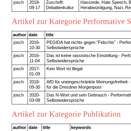
josch
2018-
Zuschrift:
Hassrede, Hate Speech, B
09-17
Debattenkultur
Herabwürdigung, Nazi, R
Artikel zur Kategorie Performative 
author
date
title
josch
2016-
PEGIDA hat nichts gegen "Fidschis" - Perfo
10-30
Selbstwidersprüche
josch
2016-
Das ist keine rassistische Einstellung - Perf
11-04
Selbstwidersprüche
josch
2017-
Kein Wort ist illegal
01-09
josch
2018-
AfD für uneingeschränkte Meinungsfreiheit -
09-30
für die Dresdner Morgenpost
josch
2020-
Das N-Wort und sein Gebrauch - Performati
03-08
Selbstwidersprüche
Artikel zur Kategorie Publikation
author
date
title
keywords