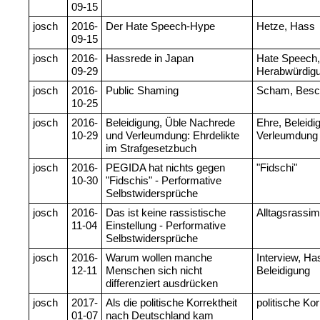
09-15
josch
2016-
Der Hate Speech-Hype
Hetze, Hass
09-15
josch
2016-
Hassrede in Japan
Hate Speech,
09-29
Herabwürdigu
josch
2016-
Public Shaming
Scham, Bes
10-25
josch
2016-
Beleidigung, Üble Nachrede
Ehre, Beleidi
10-29
und Verleumdung: Ehrdelikte
Verleumdung
im Strafgesetzbuch
josch
2016-
PEGIDA hat nichts gegen
"Fidschi"
10-30
"Fidschis" - Performative
Selbstwidersprüche
josch
2016-
Das ist keine rassistische
Alltagsrassi
11-04
Einstellung - Performative
Selbstwidersprüche
josch
2016-
Warum wollen manche
Interview, H
12-11
Menschen sich nicht
Beleidigung
differenziert ausdrücken
josch
2017-
Als die politische Korrektheit
politische Kor
01-07
nach Deutschland kam