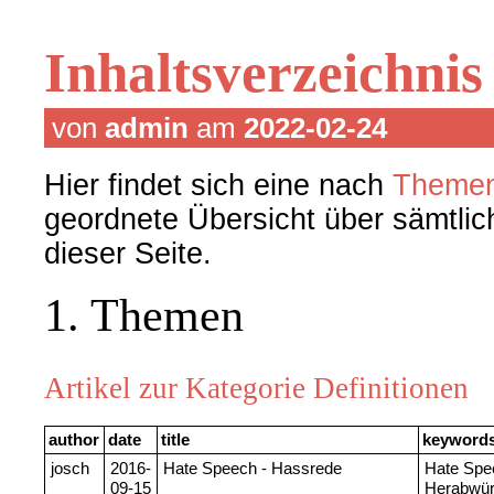
Inhaltsverzeichnis
von
admin
am
2022-02-24
Hier findet sich eine nach
Theme
geordnete Übersicht über sämtlic
dieser Seite.
1. Themen
Artikel zur Kategorie Definitionen
author
date
title
keyword
josch
2016-
Hate Speech - Hassrede
Hate Spe
09-15
Herabwür