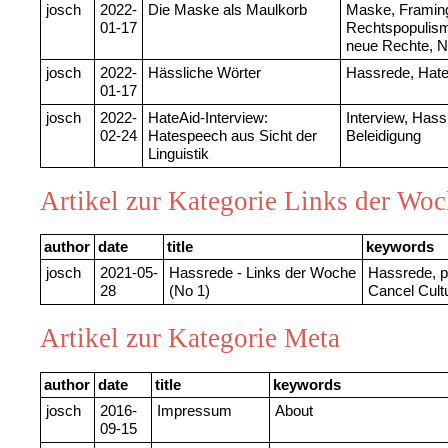
josch
2022-
Die Maske als Maulkorb
Maske, Framin
01-17
Rechtspopulis
neue Rechte, N
josch
2022-
Hässliche Wörter
Hassrede, Hate
01-17
josch
2022-
HateAid-Interview:
Interview, Has
02-24
Hatespeech aus Sicht der
Beleidigung
Linguistik
Artikel zur Kategorie Links der Wo
author
date
title
keywords
josch
2021-05-
Hassrede - Links der Woche
Hassrede, po
28
(No 1)
Cancel Cult
Artikel zur Kategorie Meta
author
date
title
keywords
josch
2016-
Impressum
About
09-15