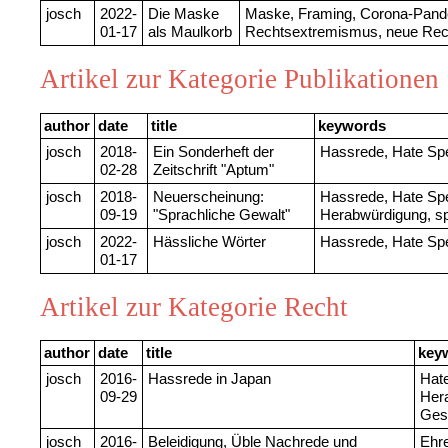
josch
2022-
Die Maske
Maske, Framing, Corona-Pand
01-17
als Maulkorb
Rechtsextremismus, neue Rec
Artikel zur Kategorie Publikationen
author
date
title
keywords
josch
2018-
Ein Sonderheft der
Hassrede, Hate Sp
02-28
Zeitschrift "Aptum"
josch
2018-
Neuerscheinung:
Hassrede, Hate Spe
09-19
"Sprachliche Gewalt"
Herabwürdigung, sp
josch
2022-
Hässliche Wörter
Hassrede, Hate Sp
01-17
Artikel zur Kategorie Recht
author
date
title
key
josch
2016-
Hassrede in Japan
Hat
09-29
Her
Ges
josch
2016-
Beleidigung, Üble Nachrede und
Ehre