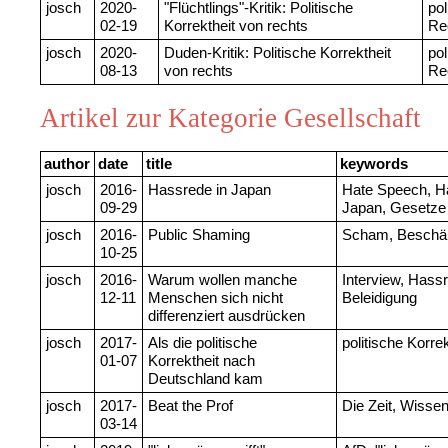
josch
2020-
"Flüchtlings"-Kritik: Politische
pol
02-19
Korrektheit von rechts
Re
josch
2020-
Duden-Kritik: Politische Korrektheit
pol
08-13
von rechts
Re
Artikel zur Kategorie Gesellschaft
author
date
title
keywords
josch
2016-
Hassrede in Japan
Hate Speech, H
09-29
Japan, Gesetze
josch
2016-
Public Shaming
Scham, Besch
10-25
josch
2016-
Warum wollen manche
Interview, Hass
12-11
Menschen sich nicht
Beleidigung
differenziert ausdrücken
josch
2017-
Als die politische
politische Korrek
01-07
Korrektheit nach
Deutschland kam
josch
2017-
Beat the Prof
Die Zeit, Wisse
03-14