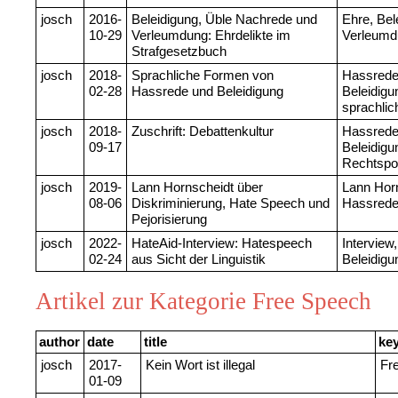
josch
2016-
Beleidigung, Üble Nachrede und
Ehre, Bel
10-29
Verleumdung: Ehrdelikte im
Verleumd
Strafgesetzbuch
josch
2018-
Sprachliche Formen von
Hassrede
02-28
Hassrede und Beleidigung
Beleidigu
sprachlic
josch
2018-
Zuschrift: Debattenkultur
Hassrede
09-17
Beleidigu
Rechtspo
josch
2019-
Lann Hornscheidt über
Lann Horn
08-06
Diskriminierung, Hate Speech und
Hassrede
Pejorisierung
josch
2022-
HateAid-Interview: Hatespeech
Interview
02-24
aus Sicht der Linguistik
Beleidigu
Artikel zur Kategorie Free Speech
author
date
title
ke
josch
2017-
Kein Wort ist illegal
Fr
01-09