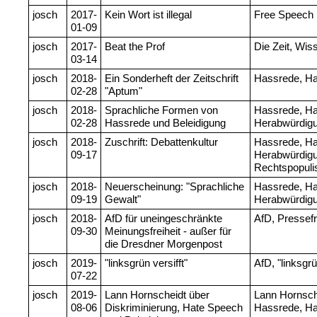
josch
2017-
Kein Wort ist illegal
Free Speech
01-09
josch
2017-
Beat the Prof
Die Zeit, Wis
03-14
josch
2018-
Ein Sonderheft der Zeitschrift
Hassrede, Ha
02-28
"Aptum"
josch
2018-
Sprachliche Formen von
Hassrede, Ha
02-28
Hassrede und Beleidigung
Herabwürdigu
josch
2018-
Zuschrift: Debattenkultur
Hassrede, Ha
09-17
Herabwürdigu
Rechtspopul
josch
2018-
Neuerscheinung: "Sprachliche
Hassrede, Ha
09-19
Gewalt"
Herabwürdigu
josch
2018-
AfD für uneingeschränkte
AfD, Pressefr
09-30
Meinungsfreiheit - außer für
die Dresdner Morgenpost
josch
2019-
"linksgrün versifft"
AfD, "linksgrü
07-22
josch
2019-
Lann Hornscheidt über
Lann Hornsche
08-06
Diskriminierung, Hate Speech
Hassrede, H