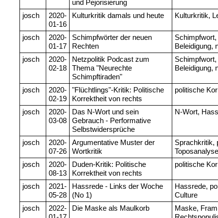
und Pejorisierung
josch
2020-
Kulturkritik damals und heute
Kulturkritik, 
01-16
josch
2020-
Schimpfwörter der neuen
Schimpfwort, 
01-17
Rechten
Beleidigung, 
josch
2020-
Netzpolitik Podcast zum
Schimpfwort, 
02-18
Thema "Neurechte
Beleidigung,
Schimpftiraden"
josch
2020-
"Flüchtlings"-Kritik: Politische
politische Ko
02-19
Korrektheit von rechts
josch
2020-
Das N-Wort und sein
N-Wort, Hass
03-08
Gebrauch - Performative
Selbstwidersprüche
josch
2020-
Argumentative Muster der
Sprachkritik, 
07-26
Wortkritik
Toposanalys
josch
2020-
Duden-Kritik: Politische
politische Ko
08-13
Korrektheit von rechts
josch
2021-
Hassrede - Links der Woche
Hassrede, pol
05-28
(No 1)
Culture
josch
2022-
Die Maske als Maulkorb
Maske, Frami
01-17
Rechtspopuli