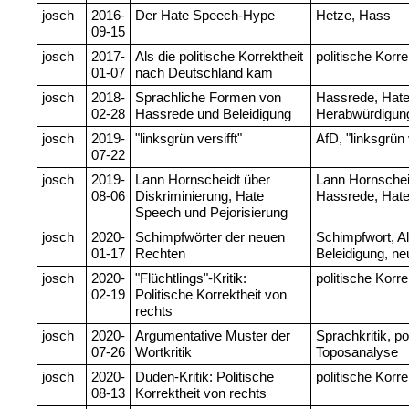
josch
2016-
Der Hate Speech-Hype
Hetze, Hass
09-15
josch
2017-
Als die politische Korrektheit
politische Korre
01-07
nach Deutschland kam
josch
2018-
Sprachliche Formen von
Hassrede, Hate
02-28
Hassrede und Beleidigung
Herabwürdigung
josch
2019-
"linksgrün versifft"
AfD, "linksgrün v
07-22
josch
2019-
Lann Hornscheidt über
Lann Hornscheid
08-06
Diskriminierung, Hate
Hassrede, Hat
Speech und Pejorisierung
josch
2020-
Schimpfwörter der neuen
Schimpfwort, A
01-17
Rechten
Beleidigung, ne
josch
2020-
"Flüchtlings"-Kritik:
politische Korr
02-19
Politische Korrektheit von
rechts
josch
2020-
Argumentative Muster der
Sprachkritik, po
07-26
Wortkritik
Toposanalyse
josch
2020-
Duden-Kritik: Politische
politische Korr
08-13
Korrektheit von rechts